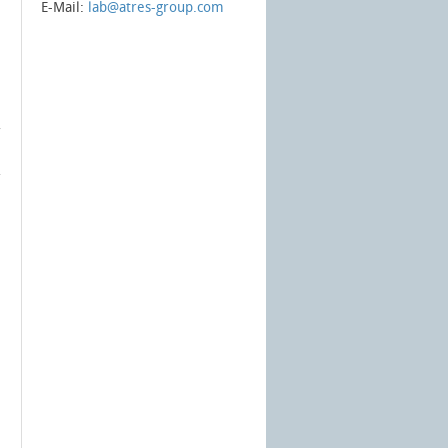
E-Mail:
lab@atres-group.com
r
l