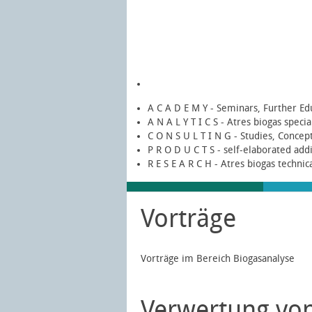
A C A D E M Y - Seminars, Further Ed
A N A L Y T I C S - Atres biogas speci
C O N S U L T I N G - Studies, Concep
P R O D U C T S - self-elaborated add
R E S E A R C H - Atres biogas technic
Vorträge
Vorträge im Bereich Biogasanalyse
Verwertung vo