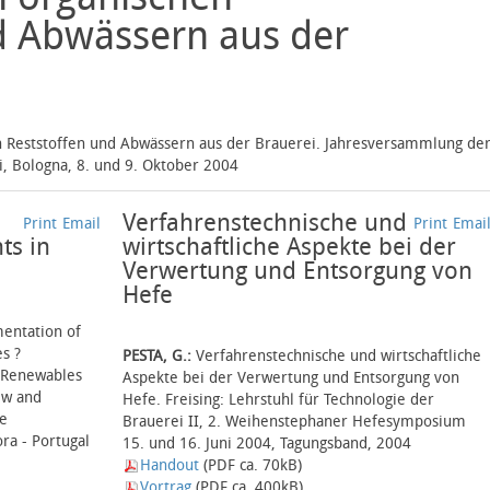
d Abwässern aus der
 Reststoffen und Abwässern aus der Brauerei. Jahresversammlung de
ri, Bologna, 8. und 9. Oktober 2004
Verfahrenstechnische und
Print
Email
Print
Emai
ts in
wirtschaftliche Aspekte bei der
Verwertung und Entsorgung von
Hefe
entation of
s ?
PESTA, G.:
Verfahrenstechnische und wirtschaftliche
, Renewables
Aspekte bei der Verwertung und Entsorgung von
ew and
Hefe. Freising: Lehrstuhl für Technologie der
le
Brauerei II, 2. Weihenstephaner Hefesymposium
ra - Portugal
15. und 16. Juni 2004, Tagungsband, 2004
Handout
(PDF ca. 70kB)
Vortrag
(PDF ca. 400kB)