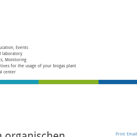
ucation, Events
al laboratory
ts, Monitoring
itives for the usage of your biogas plant
al center
n organischen
Print
Emai