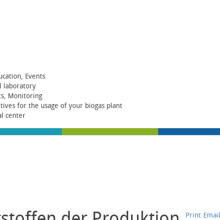
ucation, Events
al laboratory
ts, Monitoring
itives for the usage of your biogas plant
al center
tstoffen der Produktion
Print
Emai