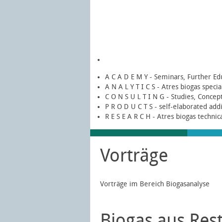
A C A D E M Y - Seminars, Further Ed
A N A L Y T I C S - Atres biogas speci
C O N S U L T I N G - Studies, Concep
P R O D U C T S - self-elaborated add
R E S E A R C H - Atres biogas technic
Vorträge
Vorträge im Bereich Biogasanalyse
Biogas aus Res