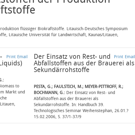
ftstoffe
roduktion flüssiger Biokraftstoffe. Litauisch-Deutsches Symposium
ffe, Litauische Universität für Landwirtschaft, Kaunas/Litauen,
-
Der Einsatz von Rest- und
Print
Email
Print
Emai
Liquids)
Abfallstoffen aus der Brauerei als
Sekundärrohstoffe
G.:
Biomass to
PESTA, G.; FAULSTICH, M.; MEYER-PITTROFF, R.;
ium Markt und
BOCHMANN, G.:
Der Einsatz von Rest- und
sche
Abfallstoffen aus der Brauerei als
/Litauen,
Sekundärrohstoffe. In: Handbuch 39.
Technologisches Seminar Weihenstephan, 26.01.?
15.02.2006, S. 37/1-37/9