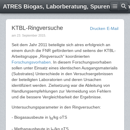
ATRES Biogas, Laborberatung, Spurenelemen
KTBL-Ringversuche
Drucken
E-Mail
am
23. September 2015
.
Seit dem Jahr 2011 beteiligte sich atres erfolgreich an
einem durch die FNR geförderten und seitens der KTBL-
Arbeitsgruppe „Ringversuch“ koordinierten
Forschungsvorhaben
. In diesem Forschungsvorhaben
sollen unter Einsatz eines identischen Ausgangsmaterialis
(Substrates) Unterschiede in den Versuchsergebnissen
der beteiligten Laboratorien und deren Ursachen
identifiziert werden. Zielsetzung war die Ableitung von
Handlungsempfehlungen zur Vermeidung von Fehlern
und die bessere Vergleichbarkeit der Ergebnisse.
Untersuchungsparameter in den Ringversuchen:
- Biogasausbeute in l
/kg oTS
N
- Methanausbeute in l
/kg oTS,